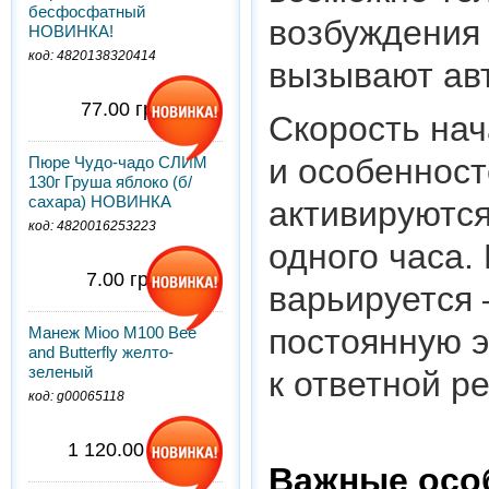
бесфосфатный
возбуждения 
НОВИНКА!
код: 4820138320414
вызывают ав
77.00 грн.
Скорость нач
и особенност
Пюре Чудо-чадо СЛИМ
130г Груша яблоко (б/
сахара) НОВИНКА
активируются
код: 4820016253223
одного часа.
7.00 грн.
варьируется 
постоянную э
Манеж Mioo M100 Bee
and Butterfly желто-
зеленый
к ответной р
код: g00065118
1 120.00 грн.
Важные осо