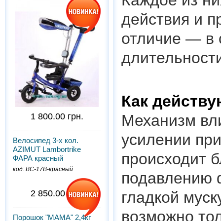
Каждое из н
действия и п
отличие — в 
длительности
Как действу
1 800.00 грн.
Механизм вл
усилении при
Велосипед 3-х кол.
AZIMUT Lambortrike
происходит 
ФАРА красный
код: BC-17B-красный
подавлению 
2 850.00 грн.
гладкой муск
возможно тол
Порошок "МАМА" 2,4кг