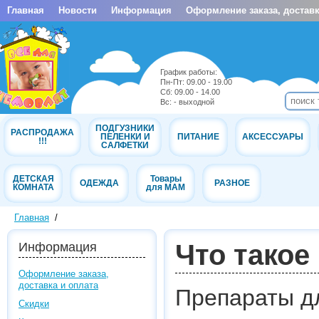
Главная
Новости
Информация
Оформление заказа, доставк
График работы:
Пн-Пт: 09.00 - 19.00
Cб: 09.00 - 14.00
Вс: - выходной
ПОДГУЗНИКИ
РАСПРОДАЖА
ПЕЛЕНКИ И
ПИТАНИЕ
АКСЕССУАРЫ
!!!
САЛФЕТКИ
ДЕТСКАЯ
Товары
ОДЕЖДА
РАЗНОЕ
КОМНАТА
для МАМ
Главная
/
Что такое
Информация
Оформление заказа,
доставка и оплата
Препараты д
Скидки