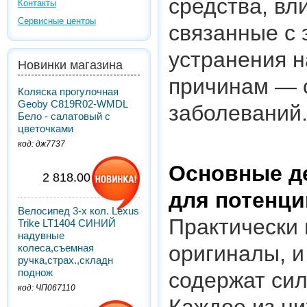
средства, вл
Контакты
Сервисные центры
связанные с 
устранения 
Новинки магазина
причинам — о
Коляска прогулочная
Geoby C819R02-WMDL
заболеваний
Бело - салатовый с
цветочками
код: дж7737
Основные д
2 818.00 грн.
для потенци
Велосипед 3-х кол. Lexus
Практически
Trike LT1404 СИНИЙ
надувные
оригиналы, и
колеса,съемная
ручка,страх.,складн
поднож
содержат си
код: ЧП067110