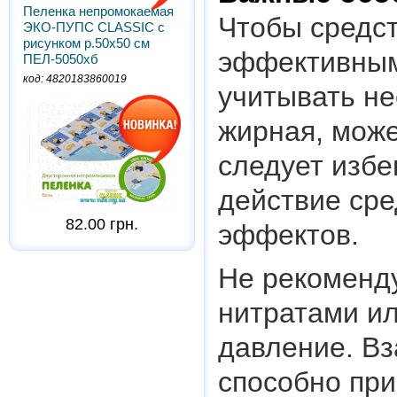
Пеленка непромокаемая
Чтобы средс
ЭКО-ПУПС CLASSIC с
рисунком р.50х50 см
эффективным
ПЕЛ-5050хб
код: 4820183860019
учитывать не
жирная, може
следует избег
действие сре
82.00 грн.
эффектов.
Не рекоменд
нитратами и
давление. В
способно при