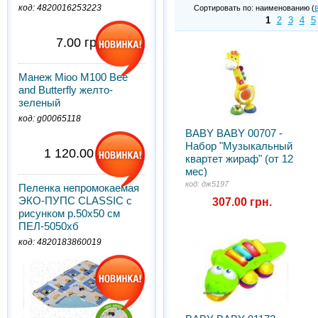
код: 4820016253223
Сортировать по: наименованию (
1
2
3
4
5
7.00 грн.
Манеж Mioo M100 Bee
and Butterfly желто-
зеленый
код: g00065118
BABY BABY 00707 -
Набор "Музыкальный
1 120.00 грн.
квартет жираф" (от 12
мес)
код: дж5197
Пеленка непромокаемая
ЭКО-ПУПС CLASSIC с
307.00 грн.
рисунком р.50х50 см
ПЕЛ-5050хб
код: 4820183860019