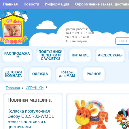
Главная
Новости
Информация
Оформление заказа, доставк
График работы:
Пн-Пт: 09.00 - 19.00
Cб: 09.00 - 14.00
Вс: - выходной
ПОДГУЗНИКИ
РАСПРОДАЖА
ПЕЛЕНКИ И
ПИТАНИЕ
АКСЕССУАРЫ
!!!
САЛФЕТКИ
ДЕТСКАЯ
Товары
ОДЕЖДА
РАЗНОЕ
КОМНАТА
для МАМ
Главная
/
ИГРУШКИ
/
Новинки магазина
Коляска прогулочная
Geoby C819R02-WMDL
Бело - салатовый с
цветочками