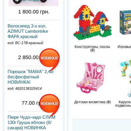
1 800.00 грн.
Велосипед 3-х кол.
AZIMUT Lambortrike
ФАРА красный
код: BC-17B-красный
Конструкторы, пазлы
Игровые
(
0
)
2 850.00 грн.
Порошок "МАМА" 2,4кг
бесфосфатный
НОВИНКА!
код: 4820138320414
77.00 грн.
Детская косметика (
0
)
Карусе
подвесны
Пюре Чудо-чадо СЛИМ
130г Груша яблоко (б/
сахара) НОВИНКА