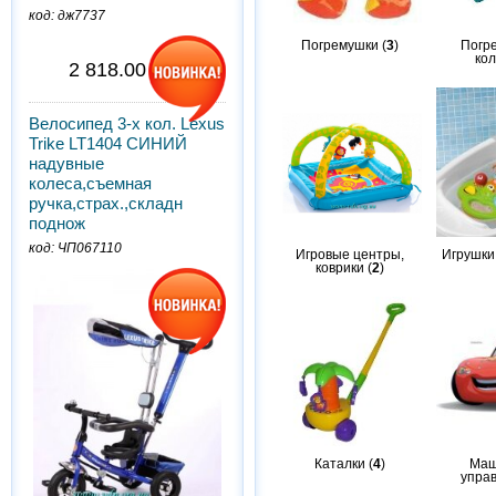
код: дж7737
Погремушки (
3
)
Погр
кол
2 818.00 грн.
Велосипед 3-х кол. Lexus
Trike LT1404 СИНИЙ
надувные
колеса,съемная
ручка,страх.,складн
поднож
код: ЧП067110
Игровые центры,
Игрушки
коврики (
2
)
Каталки (
4
)
Маш
управ