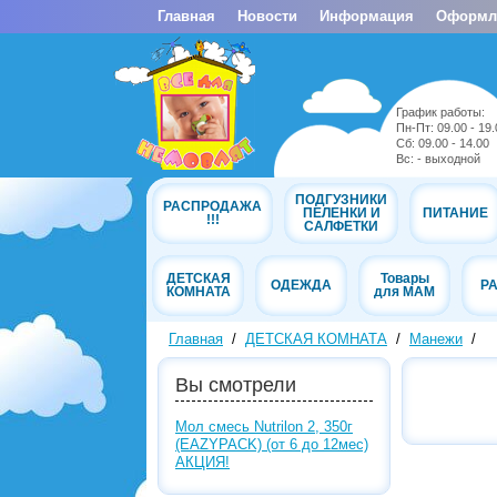
Главная
Новости
Информация
Оформле
График работы:
Пн-Пт: 09.00 - 19.
Cб: 09.00 - 14.00
Вс: - выходной
ПОДГУЗНИКИ
РАСПРОДАЖА
ПЕЛЕНКИ И
ПИТАНИЕ
!!!
САЛФЕТКИ
ДЕТСКАЯ
Товары
ОДЕЖДА
Р
КОМНАТА
для МАМ
Главная
/
ДЕТСКАЯ КОМНАТА
/
Манежи
/
Вы смотрели
Мол смесь Nutrilon 2, 350г
(EAZYPACK) (от 6 до 12мес)
АКЦИЯ!