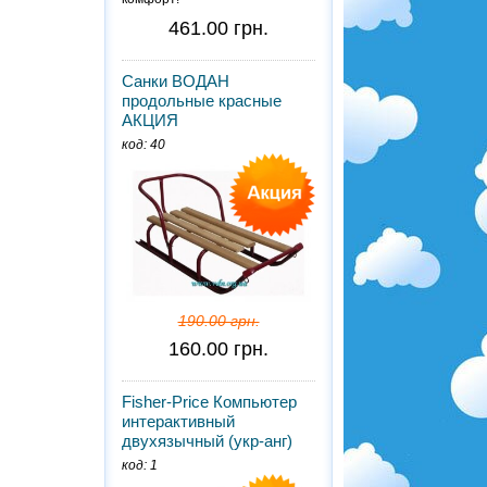
461.00 грн.
Санки ВОДАН
продольные красные
АКЦИЯ
код: 40
190.00 грн.
160.00 грн.
Fisher-Price Компьютер
интерактивный
двухязычный (укр-анг)
код: 1