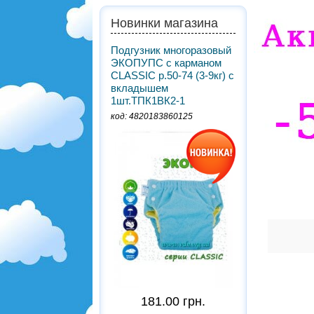
Новинки магазина
Подгузник многоразовый
ЭКОПУПС с карманом
CLASSIC р.50-74 (3-9кг) с
вкладышем
1шт.ТПК1ВК2-1
код: 4820183860125
181.00 грн.