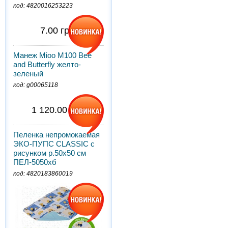
код: 4820016253223
7.00 грн.
Манеж Mioo M100 Bee
and Butterfly желто-
зеленый
код: g00065118
1 120.00 грн.
Пеленка непромокаемая
ЭКО-ПУПС CLASSIC с
рисунком р.50х50 см
ПЕЛ-5050хб
код: 4820183860019