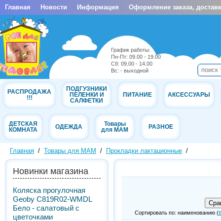
Главная
Новости
Информация
Оформление заказа, доставк
График работы:
Пн-Пт: 09.00 - 19.00
Cб: 09.00 - 14.00
Вс: - выходной
ПОДГУЗНИКИ
РАСПРОДАЖА
ПЕЛЕНКИ И
ПИТАНИЕ
АКСЕССУАРЫ
!!!
САЛФЕТКИ
ДЕТСКАЯ
Товары
ОДЕЖДА
РАЗНОЕ
КОМНАТА
для МАМ
Главная
/
Товары для МАМ
/
Прокладки лактационные
/
Новинки магазина
Коляска прогулочная
Geoby C819R02-WMDL
Бело - салатовый с
Сортировать по: наименованию (
цветочками