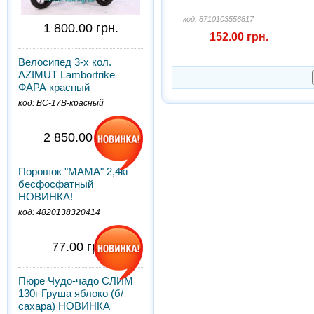
код: 8710103556817
1 800.00 грн.
152.00 грн.
Велосипед 3-х кол.
AZIMUT Lambortrike
ФАРА красный
код: BC-17B-красный
2 850.00 грн.
Порошок "МАМА" 2,4кг
бесфосфатный
НОВИНКА!
код: 4820138320414
77.00 грн.
Пюре Чудо-чадо СЛИМ
130г Груша яблоко (б/
сахара) НОВИНКА