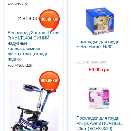
код: дж7737
2 818.00 грн.
Велосипед 3-х кол. Lexus
Trike LT1404 СИНИЙ
Прокладки для груди
надувные
Helen Harper №30
колеса,съемная
ручка,страх.,складн
поднож
код: 5411416013808
код: ЧП067110
59.00 грн.
Прокладки для груди
Philips Avent НОЧНЫЕ,
20шт (SCF253/20)