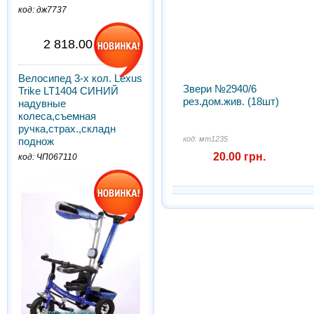
код: дж7737
2 818.00 грн.
Велосипед 3-х кол. Lexus
Звери №2940/6
Trike LT1404 СИНИЙ
рез.дом.жив. (18шт)
надувные
колеса,съемная
ручка,страх.,складн
код: мт1235
поднож
20.00 грн.
код: ЧП067110