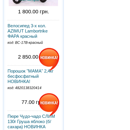
1 800.00 грн.
Велосипед 3-х кол.
AZIMUT Lambortrike
ФАРА красный
код: BC-17B-красный
2 850.00 грн.
Порошок "МАМА" 2,4кг
бесфосфатный
НОВИНКА!
код: 4820138320414
77.00 грн.
Пюре Чудо-чадо СЛИМ
130г Груша яблоко (б/
сахара) НОВИНКА