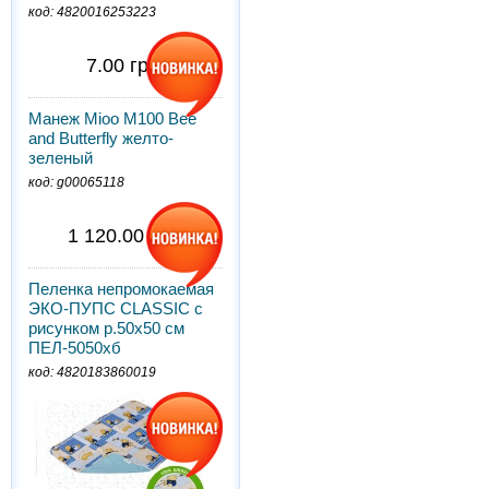
код: 4820016253223
7.00 грн.
Манеж Mioo M100 Bee
and Butterfly желто-
зеленый
код: g00065118
1 120.00 грн.
Пеленка непромокаемая
ЭКО-ПУПС CLASSIC с
рисунком р.50х50 см
ПЕЛ-5050хб
код: 4820183860019