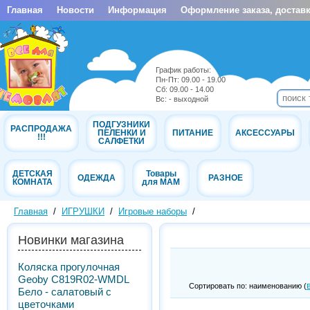
Главная
Новости
Информация
Оформление заказа, доставк
График работы:
Пн-Пт: 09.00 - 19.00
Cб: 09.00 - 14.00
Вс: - выходной
ПОДГУЗНИКИ
РАСПРОДАЖА
ПЕЛЕНКИ И
ПИТАНИЕ
АКСЕССУАРЫ
!!!
САЛФЕТКИ
ДЕТСКАЯ
Товары
ОДЕЖДА
РАЗНОЕ
КОМНАТА
для МАМ
Главная
/
ИГРУШКИ
/
Игровые наборы
/
Новинки магазина
Коляска прогулочная
Geoby C819R02-WMDL
Сортировать по: наименованию (
Бело - салатовый с
цветочками